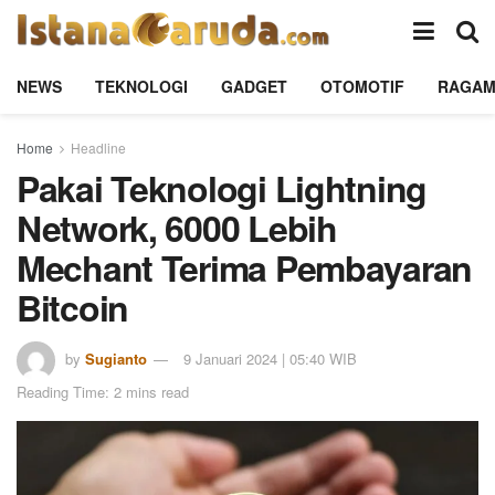
NEWS
TEKNOLOGI
GADGET
OTOMOTIF
RAGA
Home
Headline
Pakai Teknologi Lightning
Network, 6000 Lebih
Mechant Terima Pembayaran
Bitcoin
by
Sugianto
9 Januari 2024 | 05:40 WIB
Reading Time: 2 mins read