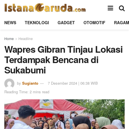
NEWS
TEKNOLOGI
GADGET
OTOMOTIF
RAGA
Home
Headline
Wapres Gibran Tinjau Lokasi
Terdampak Bencana di
Sukabumi
by
Sugianto
7 Desember 2024 | 06:38 WIB
Reading Time: 2 mins read