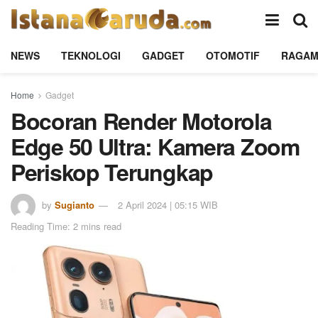
NEWS
TEKNOLOGI
GADGET
OTOMOTIF
RAGA
Home
Gadget
Bocoran Render Motorola
Edge 50 Ultra: Kamera Zoom
Periskop Terungkap
by
Sugianto
2 April 2024 | 05:15 WIB
Reading Time: 2 mins read