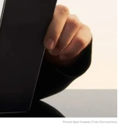
Ponsel lipat Huawei.(Foto:Gizmochina)