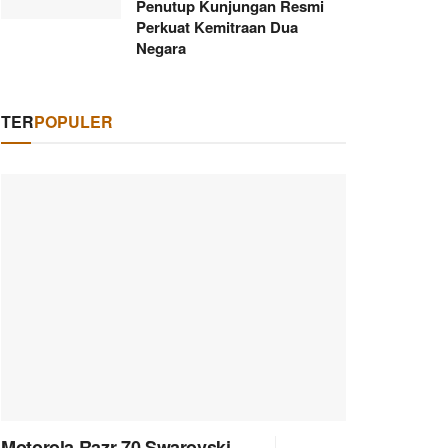
Penutup Kunjungan Resmi
Perkuat Kemitraan Dua
Negara
TER
POPULER
Motorola Razr 70 Swarovski